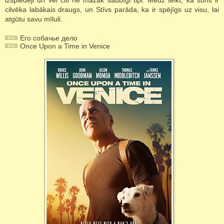
izspiedēji un vēl citi ne mazāk šaubīgi tipi. Mēdz teikt, ka suns ir
cilvēka labākais draugs, un Stīvs parāda, ka ir spējīgs uz visu, lai
atgūtu savu mīluli.
Его собачье дело
Once Upon a Time in Venice