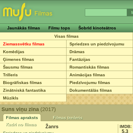
Jaunākās filmas
Filmu tops
Šobrīd kinoteātros
Visas filmas
Ziemassvētku filmas
Spriedzes un piedzīvojumu
Komēdijas
Drāmas
Ģimenes filmas
Fantāzijas
Šausmu filmas
Romantiskās filmas
Trilleris
Animācijas filmas
Biogrāfiskas filmas
Piedzīvojumu filmas
Zinātniskā fantastika
Dokumentālās filmas
Mūzikls
Suns viņu zina
(2017)
Filmas apraksts
Filmas treileris
Kadri no filmas
Žanrs
IMDB:
5.3