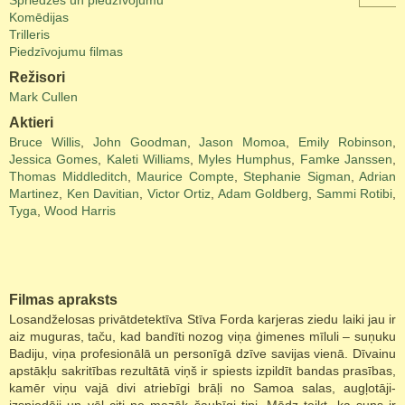
Spriedzes un piedzīvojumu
Komēdijas
Trilleris
Piedzīvojumu filmas
Režisori
Mark Cullen
Aktieri
Bruce Willis
,
John Goodman
,
Jason Momoa
,
Emily Robinson
,
Jessica Gomes
,
Kaleti Williams
,
Myles Humphus
,
Famke Janssen
,
Thomas Middleditch
,
Maurice Compte
,
Stephanie Sigman
,
Adrian
Martinez
,
Ken Davitian
,
Victor Ortiz
,
Adam Goldberg
,
Sammi Rotibi
,
Tyga
,
Wood Harris
Filmas apraksts
Losandželosas privātdetektīva Stīva Forda karjeras ziedu laiki jau ir
aiz muguras, taču, kad bandīti nozog viņa ģimenes mīluli – suņuku
Badiju, viņa profesionālā un personīgā dzīve savijas vienā. Dīvainu
apstākļu sakritības rezultātā viņš ir spiests izpildīt bandas prasības,
kamēr viņu vajā divi atriebīgi brāļi no Samoa salas, augļotāji-