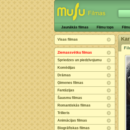
Jaunākās filmas
Filmu tops
Film
Kar
Visas filmas
Fi
Ziemassvētku filmas
Spriedzes un piedzīvojumu
Komēdijas
Drāmas
Ģimenes filmas
Fantāzijas
Šausmu filmas
Romantiskās filmas
Trilleris
Animācijas filmas
Biogrāfiskas filmas