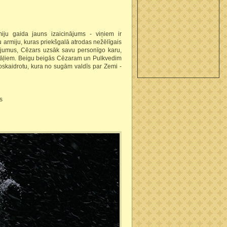
miju gaida jauns izaicinājums - viņiem ir
u armiju, kuras priekšgalā atrodas nežēlīgais
ējumus, Cēzars uzsāk savu personīgo karu,
brāļiem. Beigu beigās Cēzaram un Pulkvedim
 noskaidrotu, kura no sugām valdīs par Zemi -
s