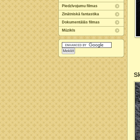
Piedzīvojumu filmas
Zinātniskā fantastika
Dokumentālās filmas
Mūzikls
Sk