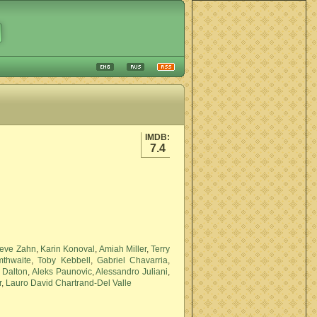
IMDB:
7.4
teve Zahn
,
Karin Konoval
,
Amiah Miller
,
Terry
mthwaite
,
Toby Kebbell
,
Gabriel Chavarria
,
 Dalton
,
Aleks Paunovic
,
Alessandro Juliani
,
r
,
Lauro David Chartrand-Del Valle