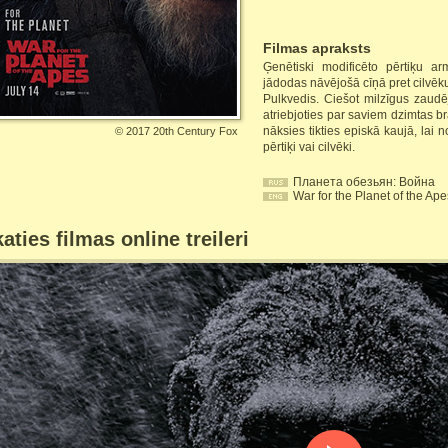
Filmas apraksts
Ģenētiski modificēto pērtiķu ar
jādodas nāvējošā cīņā pret cilvēk
Pulkvedis. Ciešot milzīgus zaud
atriebjoties par saviem dzimtas 
nāksies tikties episkā kaujā, lai
©
2017 20th Century Fox
pērtiķi vai cilvēki.
Планета обезьян: Война
War for the Planet of the Ape
aties filmas online treileri