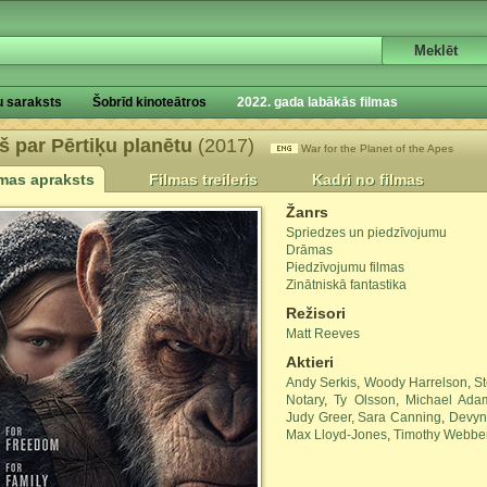
u saraksts
Šobrīd kinoteātros
2022. gada labākās filmas
š par Pērtiķu planētu
(2017)
War for the Planet of the Apes
lmas apraksts
Filmas treileris
Kadri no filmas
Žanrs
Spriedzes un piedzīvojumu
Drāmas
Piedzīvojumu filmas
Zinātniskā fantastika
Režisori
Matt Reeves
Aktieri
Andy Serkis
,
Woody Harrelson
,
S
Notary
,
Ty Olsson
,
Michael Ada
Judy Greer
,
Sara Canning
,
Devyn
Max Lloyd-Jones
,
Timothy Webbe