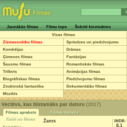
Jaunākās filmas
Filmu tops
Šobrīd kinoteātros
Visas filmas
Ziemassvētku filmas
Spriedzes un piedzīvojumu
Komēdijas
Drāmas
Ģimenes filmas
Fantāzijas
Šausmu filmas
Romantiskās filmas
Trilleris
Animācijas filmas
Biogrāfiskas filmas
Piedzīvojumu filmas
Zinātniskā fantastika
Dokumentālās filmas
Mūzikls
Vectēvs, kas bīstamāks par datoru
(2017)
Filmas apraksts
Filmas treileris
Kadri no filmas
Žanrs
IMDB:
6.1