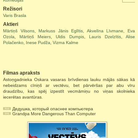
Komēdijas
Režisori
Varis Brasla
Aktieri
Mārtiņš Vilsons
,
Markuss Jānis Eglītis
,
Akvelīna Līvmane
,
Eva
Ozola
,
Mārtiņš Meiers
,
Uldis Dumpis
,
Lauris Dzelzītis
,
Alise
Polačenko
,
Inese Pudža
,
Vizma Kalme
Filmas apraksts
Astoņgadnieka Oskara vasaras brīvdienas lauku mājās sākas kā
nebeidzams cīniņš ar vectēvu, bet pārvēršas par abu vīru
draudzību, kas spēj izpestīt vecmāmiņu no viņas skolnieka
iecerētas avantūras.
Дедушка, который опаснее компьютера
Grandpa More Dangerous Than Computer