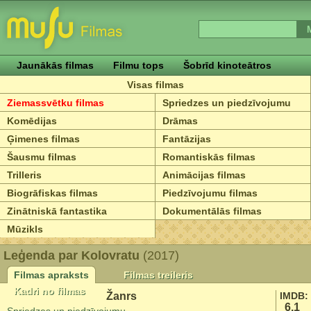
Jaunākās filmas
Filmu tops
Šobrīd kinoteātros
Visas filmas
Ziemassvētku filmas
Spriedzes un piedzīvojumu
Komēdijas
Drāmas
Ģimenes filmas
Fantāzijas
Šausmu filmas
Romantiskās filmas
Trilleris
Animācijas filmas
Biogrāfiskas filmas
Piedzīvojumu filmas
Zinātniskā fantastika
Dokumentālās filmas
Mūzikls
Leģenda par Kolovratu
(2017)
Filmas apraksts
Filmas treileris
Kadri no filmas
Žanrs
IMDB:
6.1