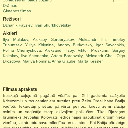
Spriedzes un piedzīvojumu
Drāmas
Ģimenes filmas
Režisori
Dzhanik Fayziev
,
Ivan Shurkhovetskiy
Aktieri
Ilya Malakov
,
Aleksey Serebryakov
,
Aleksandr Ilin
,
Timofey
Tribuntsev
,
Yuliya Khlynina
,
Andrey Burkovskiy
,
Igor Savochkin
,
Polina Chernyshova
,
Aleksandr Tsoy
,
Viktor Proskurin
,
Sergey
Koltakov
,
Ilya Antonenko
,
Artem Bordovsky
,
Aleksandr Choi
,
Olga
Drozdova
,
Mariya Fomina
,
Anna Glaube
,
Marta Kessler
Filmas apraksts
Episkajā ceļojumā pagātnē vēstīts par XIII gadsimta sašķelto
Krievzemi un tās centieniem turēties pretī Zelta Ordai hana Batija
vadībā. Iekarotāji pilsētas pārvērta pelnos, krievu zemi slacīja
asinīm un sagūstīja starp dzīvajiem palikušos. Tikai Rjazaņas
bruņinieks Jevpatijs Kolovrats iedrošinājās sapulcināt drosminieku
vienību, lai atriebtu savu mīlestību un dzimteni. Pat Batiju pārsteigs