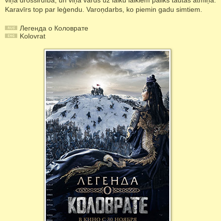
viņa drošsirdība, un viņa vārds uz laiku laikiem paliks tautas atmiņā.
Karavīrs top par leģendu. Varoņdarbs, ko piemin gadu simtiem.
Легенда о Коловрате
Kolovrat