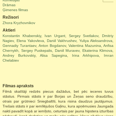
Komēdijas
Drāmas
Ģimenes filmas
Režisori
Zhora Kryzhovnikov
Aktieri
Konstantin Khabenskiy
,
Ivan Urgant
,
Sergey Svetlakov
,
Dmitriy
Nagiev
,
Elena Yakovleva
,
Daniil Vakhrushev
,
Yuliya Aleksandrova
,
Gennadiy Turantaev
,
Anton Bogdanov
,
Valentina Mazunina
,
Anfisa
Chernykh
,
Sergey Puskepalis
,
Daniil Muravev
,
Ekaterina Klimova
,
Andrey Burkovskiy
,
Alisa Sapegina
,
Irina Arkhipova
,
Imran
Chelabiev
Filmas apraksts
Filmā skatītāji redzēs piecus dažādus, bet pēc ieceres tuvus
stāstus. Pirmais stāsts ir par Borjas un Žeņas seno draudzību,
otrais par grūtnieci Sniegbaltīti, kura risina daudzus jautājumus.
Trešais stāsts ir par iemīlējušos Gaļinu, kura apņēmusies Jaungada
nakti pavadīt kopā ar iemīļoto, ceturtais par jauna hipstera izturības