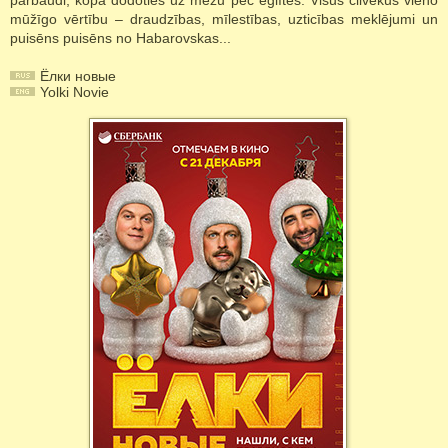
pārbaudi, kopā dodoties uz mežu pēc eglītes. Visus cilvēkus vieno
mūžīgo vērtību – draudzības, mīlestības, uzticības meklējumi un
puisēns puisēns no Habarovskas...
Ёлки новые
Yolki Novie