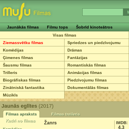
Jaunākās filmas
Filmu tops
Šobrīd kinoteātros
Visas filmas
Ziemassvētku filmas
Spriedzes un piedzīvojumu
Komēdijas
Drāmas
Ģimenes filmas
Fantāzijas
Šausmu filmas
Romantiskās filmas
Trilleris
Animācijas filmas
Biogrāfiskas filmas
Piedzīvojumu filmas
Zinātniskā fantastika
Dokumentālās filmas
Mūzikls
Jaunās eglītes
(2017)
Filmas apraksts
Filmas treileris
Kadri no filmas
Žanrs
IMDB:
4.3