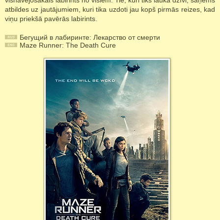
visnāvējošākais labirints no visiem. Tie, kuri tiks laukā dzīvi, saņems
atbildes uz jautājumiem, kuri tika uzdoti jau kopš pirmās reizes, kad
viņu priekšā pavērās labirints.
Бегущий в лабиринте: Лекарство от смерти
Maze Runner: The Death Cure