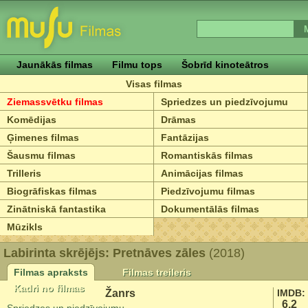
Jaunākās filmas
Filmu tops
Šobrīd kinoteātros
Visas filmas
Ziemassvētku filmas
Spriedzes un piedzīvojumu
Komēdijas
Drāmas
Ģimenes filmas
Fantāzijas
Šausmu filmas
Romantiskās filmas
Trilleris
Animācijas filmas
Biogrāfiskas filmas
Piedzīvojumu filmas
Zinātniskā fantastika
Dokumentālās filmas
Mūzikls
Labirinta skrējējs: Pretnāves zāles
(2018)
Filmas apraksts
Filmas treileris
Kadri no filmas
Žanrs
IMDB:
6.2