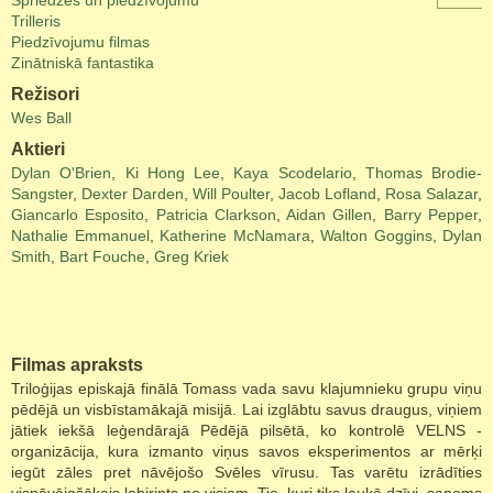
Spriedzes un piedzīvojumu
Trilleris
Piedzīvojumu filmas
Zinātniskā fantastika
Režisori
Wes Ball
Aktieri
Dylan O'Brien
,
Ki Hong Lee
,
Kaya Scodelario
,
Thomas Brodie-
Sangster
,
Dexter Darden
,
Will Poulter
,
Jacob Lofland
,
Rosa Salazar
,
Giancarlo Esposito
,
Patricia Clarkson
,
Aidan Gillen
,
Barry Pepper
,
Nathalie Emmanuel
,
Katherine McNamara
,
Walton Goggins
,
Dylan
Smith
,
Bart Fouche
,
Greg Kriek
Filmas apraksts
Triloģijas episkajā finālā Tomass vada savu klajumnieku grupu viņu
pēdējā un visbīstamākajā misijā. Lai izglābtu savus draugus, viņiem
jātiek iekšā leģendārajā Pēdējā pilsētā, ko kontrolē VELNS -
organizācija, kura izmanto viņus savos eksperimentos ar mērķi
iegūt zāles pret nāvējošo Svēles vīrusu. Tas varētu izrādīties