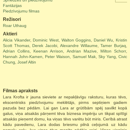
Spriedzes un piedzīvojumu
Fantāzijas
Piedzīvojumu filmas
Režisori
Roar Uthaug
Aktieri
Alicia Vikander
,
Dominic West
,
Walton Goggins
,
Daniel Wu
,
Kristin
Scott Thomas
,
Derek Jacobi
,
Alexandre Willaume
,
Tamer Burjaq
,
Adrian Collins
,
Keenan Arrison
,
Andrian Mazive
,
Milton Schorr
,
Hannah John-Kamen
,
Peter Waison
,
Samuel Mak
,
Sky Yang
,
Civic
Chung
,
Josef Altin
Filmas apraksts
Lara Krofta ir jauna sieviete ar nepakļāvīgu raksturu, kuras tēvs,
ekscentrisks piedzīvojumu meklētājs, pirms septiņiem gadiem
pazuda bez pēdām. Lai gan Lara ar grūtībām spēj savilkt kopā
galus, viņa atsakās pārņemt tēva biznesa impēriju un tikpat spītīgi
atsakās pieņemt domu, ka viņas tēvs varētu būt miris. Cerībā atrast
kādu pavedienu, Lara dodas briesmu pilnā ceļojumā uz kādu