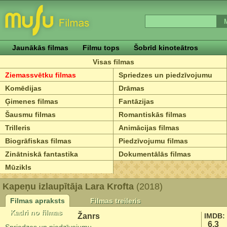
Jaunākās filmas
Filmu tops
Šobrīd kinoteātros
Visas filmas
Ziemassvētku filmas
Spriedzes un piedzīvojumu
Komēdijas
Drāmas
Ģimenes filmas
Fantāzijas
Šausmu filmas
Romantiskās filmas
Trilleris
Animācijas filmas
Biogrāfiskas filmas
Piedzīvojumu filmas
Zinātniskā fantastika
Dokumentālās filmas
Mūzikls
Kapeņu izlaupītāja Lara Krofta
(2018)
Filmas apraksts
Filmas treileris
Kadri no filmas
Žanrs
IMDB:
6.3