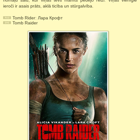
nomaļu salu, kur viņas tēvs manīts pēdējo reizi. Viņas vienīgie
ieroči ir asais prāts, aklā ticība un stūrgalvība.
Tomb Rider: Лара Крофт
Tomb Raider