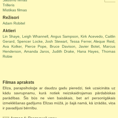
Šausmu filmas
Trilleris
Mistikas filmas
Režisori
Adam Robitel
Aktieri
Lin Shaye
,
Leigh Whannell
,
Angus Sampson
,
Kirk Acevedo
,
Caitlin
Gerard
,
Spencer Locke
,
Josh Stewart
,
Tessa Ferrer
,
Aleque Reid
,
Ava Kolker
,
Pierce Pope
,
Bruce Davison
,
Javier Botet
,
Marcus
Henderson
,
Amanda Jaros
,
Judith Drake
,
Hana Hayes
,
Thomas
Robie
Filmas apraksts
Elīza, parapsiholoģe ar daudzu gadu pieredzi, tiek uzaicināta uz
kādu savrupnamu, kurā notiek neizskaidrojamas pārdabiskas
parādības. Šis būs ne vien baisākais, bet arī personīgākais
izmeklēšanas gadījums Elīzas mūžā, jo šajā namā, kā izrādās, viņa
ir pavadījusi bērnību.