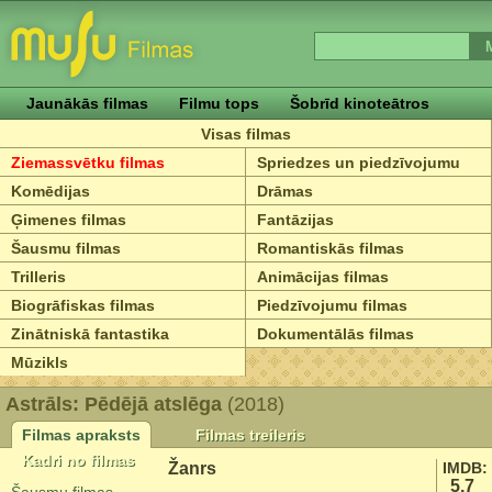
Jaunākās filmas
Filmu tops
Šobrīd kinoteātros
Visas filmas
Ziemassvētku filmas
Spriedzes un piedzīvojumu
Komēdijas
Drāmas
Ģimenes filmas
Fantāzijas
Šausmu filmas
Romantiskās filmas
Trilleris
Animācijas filmas
Biogrāfiskas filmas
Piedzīvojumu filmas
Zinātniskā fantastika
Dokumentālās filmas
Mūzikls
Astrāls: Pēdējā atslēga
(2018)
Filmas apraksts
Filmas treileris
Kadri no filmas
Žanrs
IMDB:
5.7