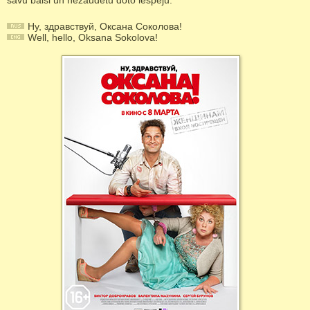
savu balsi un nezaudētu doto iespēju.
Ну, здравствуй, Оксана Соколова!
Well, hello, Oksana Sokolova!