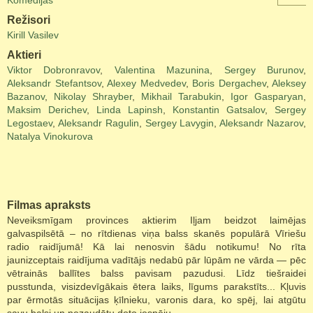
Komēdijas
Režisori
Kirill Vasilev
Aktieri
Viktor Dobronravov
,
Valentina Mazunina
,
Sergey Burunov
,
Aleksandr Stefantsov
,
Alexey Medvedev
,
Boris Dergachev
,
Aleksey
Bazanov
,
Nikolay Shrayber
,
Mikhail Tarabukin
,
Igor Gasparyan
,
Maksim Derichev
,
Linda Lapinsh
,
Konstantin Gatsalov
,
Sergey
Legostaev
,
Aleksandr Ragulin
,
Sergey Lavygin
,
Aleksandr Nazarov
,
Natalya Vinokurova
Filmas apraksts
Neveiksmīgam provinces aktierim Iļjam beidzot laimējas
galvaspilsētā – no rītdienas viņa balss skanēs populārā Vīriešu
radio raidījumā! Kā lai nenosvin šādu notikumu! No rīta
jaunizceptais raidījuma vadītājs nedabū pār lūpām ne vārda — pēc
vētrainās ballītes balss pavisam pazudusi. Līdz tiešraidei
pusstunda, visizdevīgākais ētera laiks, līgums parakstīts... Kļuvis
par ērmotās situācijas ķīlnieku, varonis dara, ko spēj, lai atgūtu