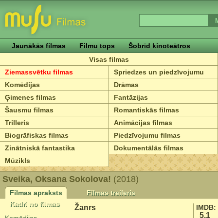
Jaunākās filmas
Filmu tops
Šobrīd kinoteātros
Visas filmas
Ziemassvētku filmas
Spriedzes un piedzīvojumu
Komēdijas
Drāmas
Ģimenes filmas
Fantāzijas
Šausmu filmas
Romantiskās filmas
Trilleris
Animācijas filmas
Biogrāfiskas filmas
Piedzīvojumu filmas
Zinātniskā fantastika
Dokumentālās filmas
Mūzikls
Sveika, Oksana Sokolova!
(2018)
Filmas apraksts
Filmas treileris
Kadri no filmas
Žanrs
IMDB:
5.1