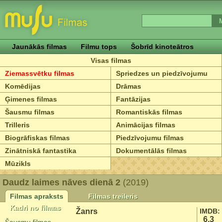
Jaunākās filmas
Filmu tops
Šobrīd kinoteātros
Visas filmas
Ziemassvētku filmas
Spriedzes un piedzīvojumu
Komēdijas
Drāmas
Ģimenes filmas
Fantāzijas
Šausmu filmas
Romantiskās filmas
Trilleris
Animācijas filmas
Biogrāfiskas filmas
Piedzīvojumu filmas
Zinātniskā fantastika
Dokumentālās filmas
Mūzikls
Daudz laimes nāves dienā 2
(2019)
Filmas apraksts
Filmas treileris
Kadri no filmas
Žanrs
IMDB:
6.3