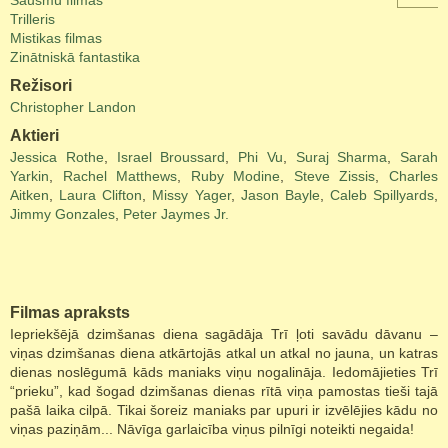
Šausmu filmas
Trilleris
Mistikas filmas
Zinātniskā fantastika
Režisori
Christopher Landon
Aktieri
Jessica Rothe
,
Israel Broussard
,
Phi Vu
,
Suraj Sharma
,
Sarah
Yarkin
,
Rachel Matthews
,
Ruby Modine
,
Steve Zissis
,
Charles
Aitken
,
Laura Clifton
,
Missy Yager
,
Jason Bayle
,
Caleb Spillyards
,
Jimmy Gonzales
,
Peter Jaymes Jr.
Filmas apraksts
Iepriekšējā dzimšanas diena sagādāja Trī ļoti savādu dāvanu –
viņas dzimšanas diena atkārtojās atkal un atkal no jauna, un katras
dienas noslēgumā kāds maniaks viņu nogalināja. Iedomājieties Trī
“prieku”, kad šogad dzimšanas dienas rītā viņa pamostas tieši tajā
pašā laika cilpā. Tikai šoreiz maniaks par upuri ir izvēlējies kādu no
viņas paziņām... Nāvīga garlaicība viņus pilnīgi noteikti negaida!