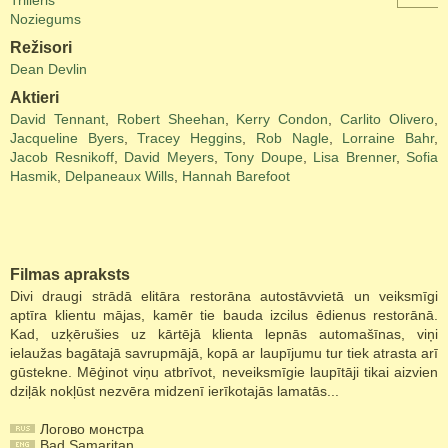
Trilleris
Noziegums
Režisori
Dean Devlin
Aktieri
David Tennant
,
Robert Sheehan
,
Kerry Condon
,
Carlito Olivero
,
Jacqueline Byers
,
Tracey Heggins
,
Rob Nagle
,
Lorraine Bahr
,
Jacob Resnikoff
,
David Meyers
,
Tony Doupe
,
Lisa Brenner
,
Sofia
Hasmik
,
Delpaneaux Wills
,
Hannah Barefoot
Filmas apraksts
Divi draugi strādā elitāra restorāna autostāvvietā un veiksmīgi
aptīra klientu mājas, kamēr tie bauda izcilus ēdienus restorānā.
Kad, uzķērušies uz kārtējā klienta lepnās automašīnas, viņi
ielaužas bagātajā savrupmājā, kopā ar laupījumu tur tiek atrasta arī
gūstekne. Mēģinot viņu atbrīvot, neveiksmīgie laupītāji tikai aizvien
dziļāk nokļūst nezvēra midzenī ierīkotajās lamatās...
Логово монстра
Bad Samaritan