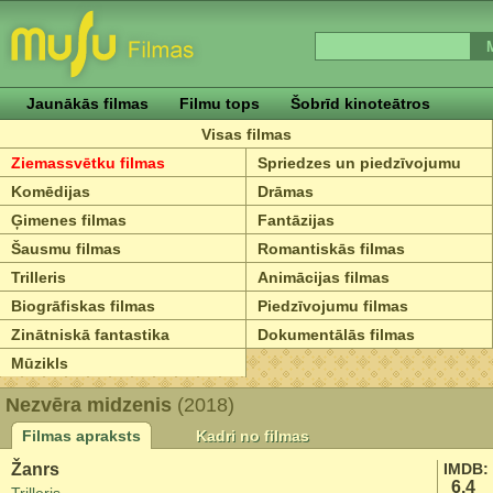
Jaunākās filmas
Filmu tops
Šobrīd kinoteātros
Visas filmas
Ziemassvētku filmas
Spriedzes un piedzīvojumu
Komēdijas
Drāmas
Ģimenes filmas
Fantāzijas
Šausmu filmas
Romantiskās filmas
Trilleris
Animācijas filmas
Biogrāfiskas filmas
Piedzīvojumu filmas
Zinātniskā fantastika
Dokumentālās filmas
Mūzikls
Nezvēra midzenis
(2018)
Filmas apraksts
Kadri no filmas
Žanrs
IMDB:
6.4