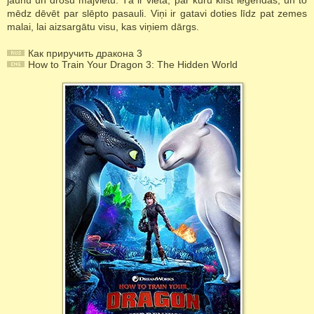
jaunu un drošu mājvietu. Tā ir vieta, par kuru klīst leģendas, un to
mēdz dēvēt par slēpto pasauli. Viņi ir gatavi doties līdz pat zemes
malai, lai aizsargātu visu, kas viņiem dārgs.
Как приручить дракона 3
How to Train Your Dragon 3: The Hidden World