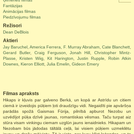
Ģimenes filmas
Fantāzijas
Animācijas filmas
Piedzīvojumu filmas
Režisori
Dean DeBlois
Aktieri
Jay Baruchel
,
America Ferrera
,
F. Murray Abraham
,
Cate Blanchett
,
Gerard Butler
,
Craig Ferguson
,
Jonah Hill
,
Christopher Mintz-
Plasse
,
Kristen Wiig
,
Kit Harington
,
Justin Rupple
,
Robin Atkin
Downes
,
Kieron Elliott
,
Julia Emelin
,
Gideon Emery
Filmas apraksts
Hikaps ir kļuvis par galveno Berkā, un kopā ar Astrīdu un citiem
ciemā ir izveidojis pūķiem ļoti draudzīgu vidi. Negaidīti pie apvāršņa
parādās spožā Gaismas Fūrija, pilnībā apburot Nezobu un
uzvēdījot pūķa dzīvē jaunas, romantiskas vēsmas. Taču turpat aiz
stūra visam vinkingu ciemam uzglūn jauns ienaidnieks. Hikapam un
Nezobam būs jādodas tāltālā ceļā, lai visiem pūķiem uzmeklētu