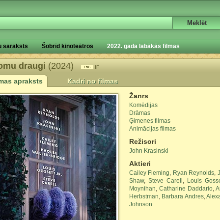
u saraksts
Šobrīd kinoteātros
2022. gada labākās filmas
omu draugi
(2024)
IF
lmas apraksts
Kadri no filmas
Žanrs
Komēdijas
Drāmas
Ģimenes filmas
Animācijas filmas
Režisori
John Krasinski
Aktieri
Cailey Fleming
,
Ryan Reynolds
,
Shaw
,
Steve Carell
,
Louis Gosse
Moynihan
,
Catharine Daddario
,
A
Herbstman
,
Barbara Andres
,
Alex
Johnson