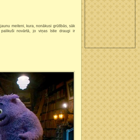
jaunu meiteni, kura, nonākusi grūtībās, sāk
alikuši novārtā, jo viņas īstie draugi ir