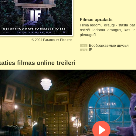
Filmas apraksts
Filma Iedomu draugi - stāsta par 
redzēt iedomu draugus, kas ir p
pieauguši.
©
2024 Paramount Pictures
Воображаемые друзья
IF
aties filmas online treileri