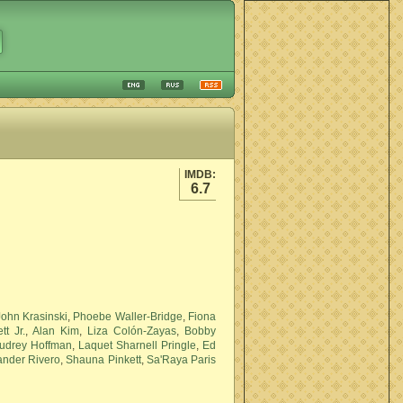
IMDB:
6.7
John Krasinski
,
Phoebe Waller-Bridge
,
Fiona
tt Jr.
,
Alan Kim
,
Liza Colón-Zayas
,
Bobby
udrey Hoffman
,
Laquet Sharnell Pringle
,
Ed
ander Rivero
,
Shauna Pinkett
,
Sa'Raya Paris