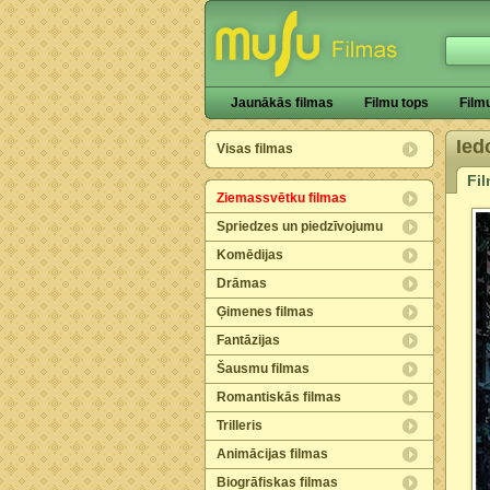
Jaunākās filmas
Filmu tops
Film
Ied
Visas filmas
Fi
Ziemassvētku filmas
Spriedzes un piedzīvojumu
Komēdijas
Drāmas
Ģimenes filmas
Fantāzijas
Šausmu filmas
Romantiskās filmas
Trilleris
Animācijas filmas
Biogrāfiskas filmas