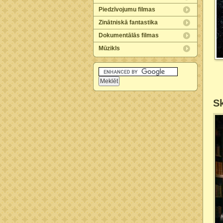
Piedzīvojumu filmas
Zinātniskā fantastika
Dokumentālās filmas
Mūzikls
Sk