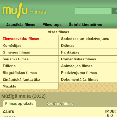
Jaunākās filmas
Filmu tops
Šobrīd kinoteātros
Visas filmas
Ziemassvētku filmas
Spriedzes un piedzīvojumu
Komēdijas
Drāmas
Ģimenes filmas
Fantāzijas
Šausmu filmas
Romantiskās filmas
Trilleris
Animācijas filmas
Biogrāfiskas filmas
Piedzīvojumu filmas
Zinātniskā fantastika
Dokumentālās filmas
Mūzikls
Mūžīgā meita
(2022)
Filmas apraksts
Kadri no filmas
Žanrs
IMDB:
6.0