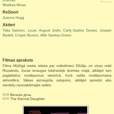
Drāmas
Mistikas filmas
Režisori
Joanna Hogg
Aktieri
Tilda Swinton
,
Louis
,
August Joshi
,
Carly-Sophia Davies
,
Joseph
Mydell
,
Crispin Buxton
,
Alfie Sankey-Green
Filmas apraksts
Filma Mūžīgā meita stāsta par mākslinieci Džūliju un viņas māti
Rozalindu, kuras ieraugas kādreizējā dzimtas mājā, atklājot sen
paglabātus noslēpumus viesnīcā, kurā valda noslēpumaina
atmosfēra. Sākas aizraujoša ceļojums, atklājot spriedzi abu
sieviešu neizsakāmajās saitēs.
Вечная дочь
The Eternal Daughter