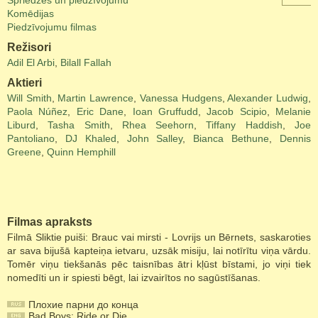
Spriedzes un piedzīvojumu
Komēdijas
Piedzīvojumu filmas
Režisori
Adil El Arbi
,
Bilall Fallah
Aktieri
Will Smith
,
Martin Lawrence
,
Vanessa Hudgens
,
Alexander Ludwig
,
Paola Núñez
,
Eric Dane
,
Ioan Gruffudd
,
Jacob Scipio
,
Melanie
Liburd
,
Tasha Smith
,
Rhea Seehorn
,
Tiffany Haddish
,
Joe
Pantoliano
,
DJ Khaled
,
John Salley
,
Bianca Bethune
,
Dennis
Greene
,
Quinn Hemphill
Filmas apraksts
Filmā Sliktie puiši: Brauc vai mirsti - Lovrijs un Bērnets, saskaroties
ar sava bijušā kapteiņa ietvaru, uzsāk misiju, lai notīrītu viņa vārdu.
Tomēr viņu tiekšanās pēc taisnības ātri kļūst bīstami, jo viņi tiek
nomedīti un ir spiesti bēgt, lai izvairītos no sagūstīšanas.
Плохие парни до конца
Bad Boys: Ride or Die