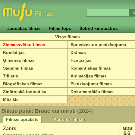
Jaunākās filmas
Filmu tops
Šobrīd kinoteātros
Visas filmas
Ziemassvētku filmas
Spriedzes un piedzīvojumu
Komēdijas
Drāmas
Ģimenes filmas
Fantāzijas
Šausmu filmas
Romantiskās filmas
Trilleris
Animācijas filmas
Biogrāfiskas filmas
Piedzīvojumu filmas
Zinātniskā fantastika
Dokumentālās filmas
Mūzikls
Sliktie puiši: Brauc vai mirsti
(2024)
Filmas apraksts
Kadri no filmas
Žanrs
IMDB:
6.6