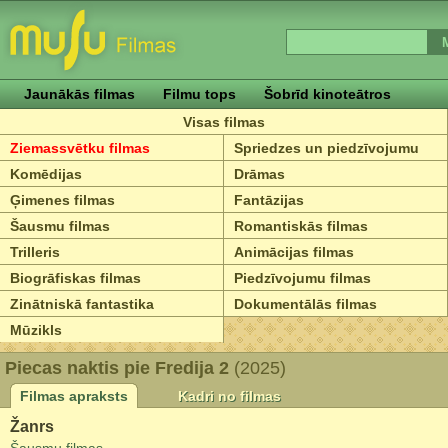
Jaunākās filmas
Filmu tops
Šobrīd kinoteātros
Visas filmas
Ziemassvētku filmas
Spriedzes un piedzīvojumu
Komēdijas
Drāmas
Ģimenes filmas
Fantāzijas
Šausmu filmas
Romantiskās filmas
Trilleris
Animācijas filmas
Biogrāfiskas filmas
Piedzīvojumu filmas
Zinātniskā fantastika
Dokumentālās filmas
Mūzikls
Piecas naktis pie Fredija 2
(2025)
Filmas apraksts
Kadri no filmas
Žanrs