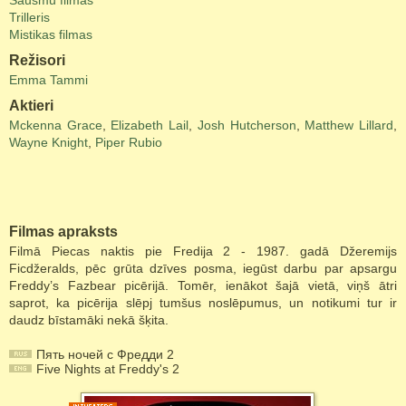
Šausmu filmas
Trilleris
Mistikas filmas
Režisori
Emma Tammi
Aktieri
Mckenna Grace
,
Elizabeth Lail
,
Josh Hutcherson
,
Matthew Lillard
,
Wayne Knight
,
Piper Rubio
Filmas apraksts
Filmā Piecas naktis pie Fredija 2 - 1987. gadā Džeremijs
Ficdžeralds, pēc grūta dzīves posma, iegūst darbu par apsargu
Freddy’s Fazbear picērijā. Tomēr, ienākot šajā vietā, viņš ātri
saprot, ka picērija slēpj tumšus noslēpumus, un notikumi tur ir
daudz bīstamāki nekā šķita.
Пять ночей с Фредди 2
Five Nights at Freddy's 2