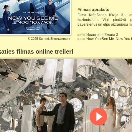
Filmas apraksts
Filma Krāpšanas ilūzija 3 - a
iluzionistiem. Viņi piedāvā p
pavērsienus un elpu aizraujošu ma
Иллюзия обмана 3
©
2025 Summit Entertainment
Now You See Me: Now You 
aties filmas online treileri