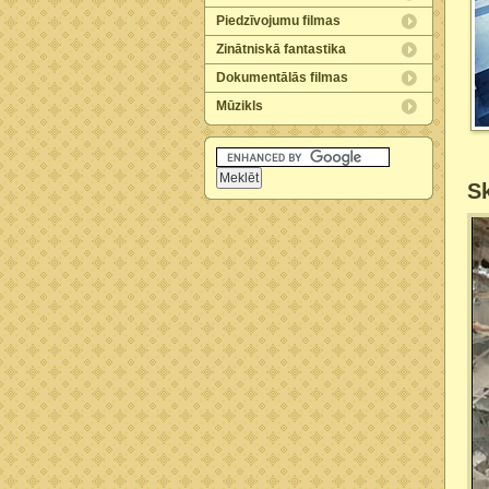
Piedzīvojumu filmas
Zinātniskā fantastika
Dokumentālās filmas
Mūzikls
Sk