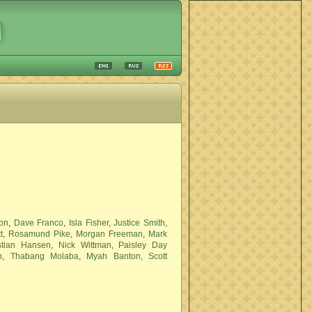
on
,
Dave Franco
,
Isla Fisher
,
Justice Smith
,
t
,
Rosamund Pike
,
Morgan Freeman
,
Mark
stian Hansen
,
Nick Wittman
,
Paisley Day
n
,
Thabang Molaba
,
Myah Banton
,
Scott