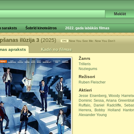
u saraksts
Šobrīd kinoteātros
2022. gada labākās filmas
pšanas ilūzija 3
(2025)
Now You See Me: Now You Don't
lmas apraksts
Kadri no filmas
Žanrs
Trilleris
Noziegums
Režisori
Ruben Fleischer
Aktieri
Jesse Eisenberg
,
Woody Harrels
Dominic Sessa
,
Ariana Greenblat
Ruffalo
,
Daniel Radcliffe
,
Seba
Herrera
,
Bobby Holland Hanto
Alexander Young