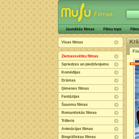
Jaunākās filmas
Filmu tops
Film
Krā
Visas filmas
Fi
Ziemassvētku filmas
Spriedzes un piedzīvojumu
Komēdijas
Drāmas
Ģimenes filmas
Fantāzijas
Šausmu filmas
Romantiskās filmas
Trilleris
Animācijas filmas
Biogrāfiskas filmas