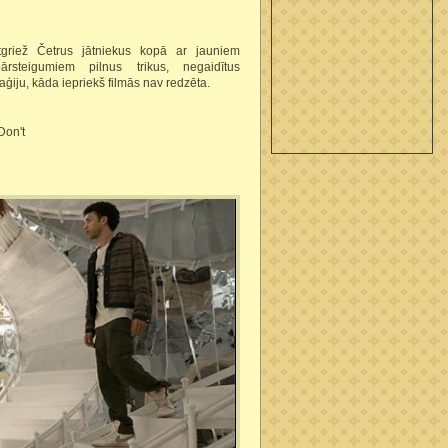
tgriež Četrus jātniekus kopā ar jauniem
ārsteigumiem pilnus trikus, negaidītus
ģiju, kāda iepriekš filmās nav redzēta.
Don't