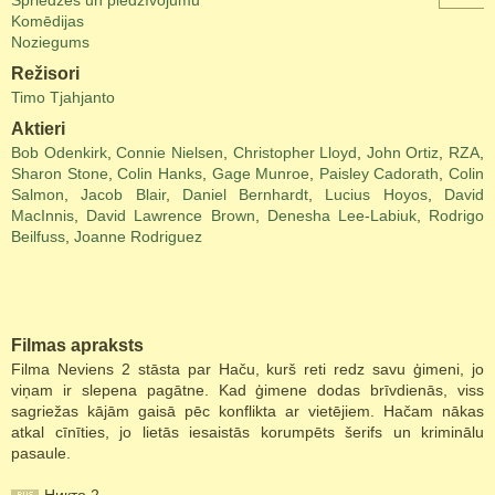
Spriedzes un piedzīvojumu
Komēdijas
Noziegums
Režisori
Timo Tjahjanto
Aktieri
Bob Odenkirk
,
Connie Nielsen
,
Christopher Lloyd
,
John Ortiz
,
RZA
,
Sharon Stone
,
Colin Hanks
,
Gage Munroe
,
Paisley Cadorath
,
Colin
Salmon
,
Jacob Blair
,
Daniel Bernhardt
,
Lucius Hoyos
,
David
MacInnis
,
David Lawrence Brown
,
Denesha Lee-Labiuk
,
Rodrigo
Beilfuss
,
Joanne Rodriguez
Filmas apraksts
Filma Neviens 2 stāsta par Haču, kurš reti redz savu ģimeni, jo
viņam ir slepena pagātne. Kad ģimene dodas brīvdienās, viss
sagriežas kājām gaisā pēc konflikta ar vietējiem. Hačam nākas
atkal cīnīties, jo lietās iesaistās korumpēts šerifs un kriminālu
pasaule.