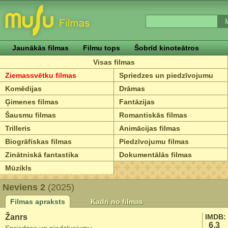
Jaunākās filmas
Filmu tops
Šobrīd kinoteātros
Visas filmas
Ziemassvētku filmas
Spriedzes un piedzīvojumu
Komēdijas
Drāmas
Ģimenes filmas
Fantāzijas
Šausmu filmas
Romantiskās filmas
Trilleris
Animācijas filmas
Biogrāfiskas filmas
Piedzīvojumu filmas
Zinātniskā fantastika
Dokumentālās filmas
Mūzikls
Neviens 2
(2025)
Filmas apraksts
Kadri no filmas
Žanrs
IMDB:
6.3