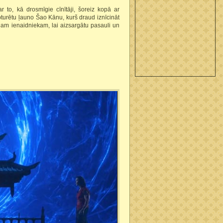
 to, kā drosmīgie cīnītāji, šoreiz kopā ar
pturētu ļauno Šao Kānu, kurš draud iznīcināt
gam ienaidniekam, lai aizsargātu pasauli un