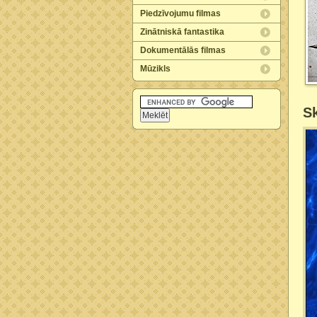
Piedzīvojumu filmas
Zinātniskā fantastika
Dokumentālās filmas
Mūzikls
Sk