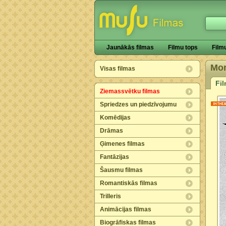
Jaunākās filmas
Filmu tops
Film
Mor
Visas filmas
Fi
Ziemassvētku filmas
Spriedzes un piedzīvojumu
Komēdijas
Drāmas
Ģimenes filmas
Fantāzijas
Šausmu filmas
Romantiskās filmas
Trilleris
Animācijas filmas
Biogrāfiskas filmas