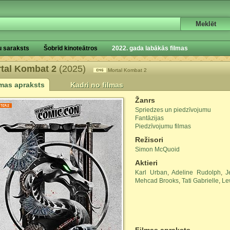
u saraksts
Šobrīd kinoteātros
2022. gada labākās filmas
tal Kombat 2
(2025)
Mortal Kombat 2
lmas apraksts
Kadri no filmas
Žanrs
Spriedzes un piedzīvojumu
Fantāzijas
Piedzīvojumu filmas
Režisori
Simon McQuoid
Aktieri
Karl Urban
,
Adeline Rudolph
,
J
Mehcad Brooks
,
Tati Gabrielle
,
Le