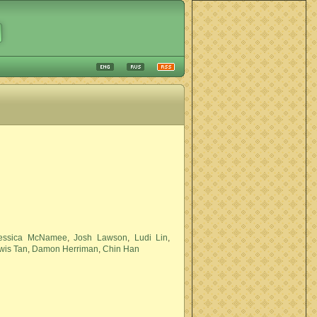
essica McNamee
,
Josh Lawson
,
Ludi Lin
,
wis Tan
,
Damon Herriman
,
Chin Han