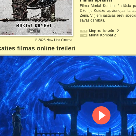
Filmas apraksts
Filma Mortal Kombat 2 stāsta par
Džoniju Keidžu, apvienojas, lai a
Zemi. Viņiem jāstājas pretī spēcī
savas dzīvības.
Мортал Комбат 2
Mortal Kombat 2
©
2025 New Line Cinema
aties filmas online treileri