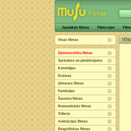
Jaunākās filmas
Filmu tops
Film
Vis
Visas filmas
Ziemassvētku filmas
Spriedzes un piedzīvojumu
Komēdijas
Drāmas
Ģimenes filmas
Fantāzijas
Šausmu filmas
Romantiskās filmas
Trilleris
Animācijas filmas
Biogrāfiskas filmas