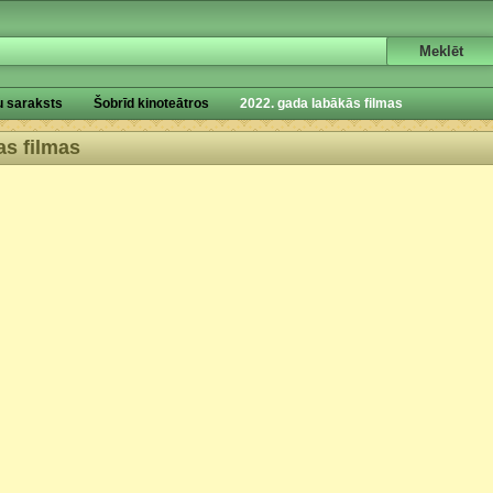
u saraksts
Šobrīd kinoteātros
2022. gada labākās filmas
as filmas