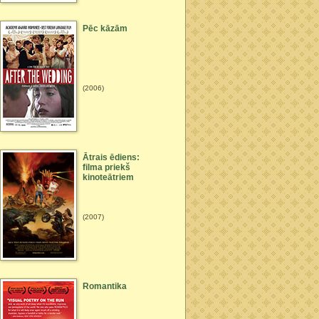
Pēc kāzām
(2006)
Ātrais ēdiens:
filma priekš
kinoteātriem
(2007)
Romantika