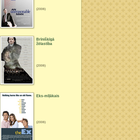
(2006)
Brīnišķīgā
žēlastība
(2006)
Eks-mīļākais
(2006)