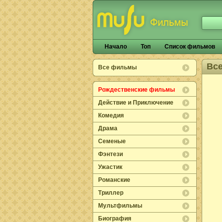
Начало
Топ
Список фильмов
Вс
Все фильмы
Рождественские фильмы
Действие и Приключение
Комедия
Драма
Семеные
Фэнтези
Ужастик
Романские
Триллер
Мультфильмы
Биография