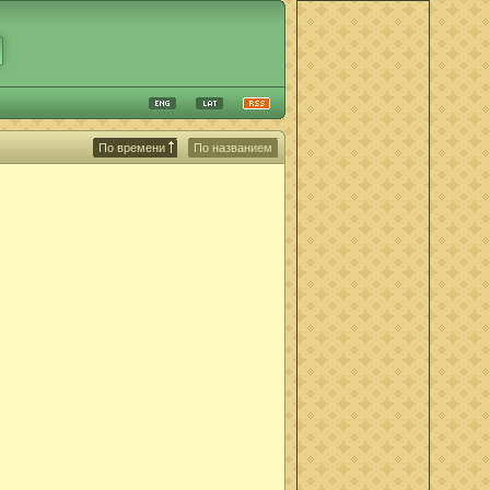
По времени
По названием