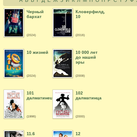
А
Б
В
Г
Д
Е
Ж
З
И
К
Л
М
Н
О
П
Р
С
Т
У
Ф
Черный
Кловерфилд,
бархат
10
(2024)
(2016)
10 жизней
10 000 лет
до нашей
эры
(2024)
(2008)
101
102
далматинец
далматинца
(1996)
(2000)
11.6
12