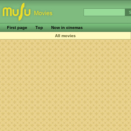
First page
Top
Now in cinemas
All movies