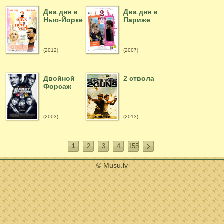
Два дня в
Два дня в
Нью-Йорке
Париже
(2012)
(2007)
Двойной
2 ствола
Форсаж
(2003)
(2013)
1
2
3
4
155
© Musu.lv