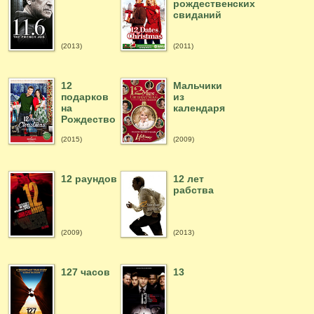
рождественских
свиданий
(2013)
(2011)
12
Мальчики
подарков
из
на
календаря
Рождество
(2015)
(2009)
12 раундов
12 лет
рабства
(2009)
(2013)
127 часов
13