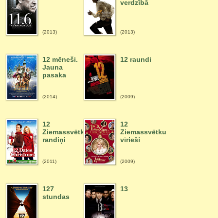
verdzībā
(2013)
(2013)
12 mēneši.
12 raundi
Jauna
pasaka
(2014)
(2009)
12
12
Ziemassvētku
Ziemassvētku
randiņi
vīrieši
(2011)
(2009)
127
13
stundas