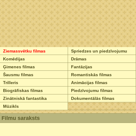
Ziemassvētku filmas
Spriedzes un piedzīvojumu
Komēdijas
Drāmas
Ģimenes filmas
Fantāzijas
Šausmu filmas
Romantiskās filmas
Trilleris
Animācijas filmas
Biogrāfiskas filmas
Piedzīvojumu filmas
Zinātniskā fantastika
Dokumentālās filmas
Mūzikls
Filmu saraksts