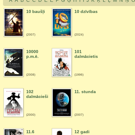
A
Ā
B
C
Č
D
E
Ē
F
G
Ģ
H
I
Ī
J
K
Ķ
L
Ļ
M
N
Ņ
10 baušļi
10 dzīvības
(2007)
(2024)
10000
101
p.m.ē.
dalmācietis
(2008)
(1996)
102
11. stunda
dalmācieši
(2000)
(2007)
11.6
12 gadi