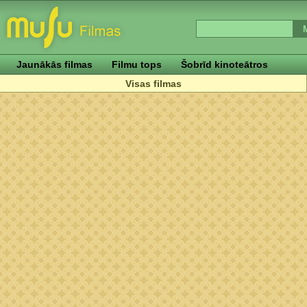
Jaunākās filmas
Filmu tops
Šobrīd kinoteātros
Visas filmas