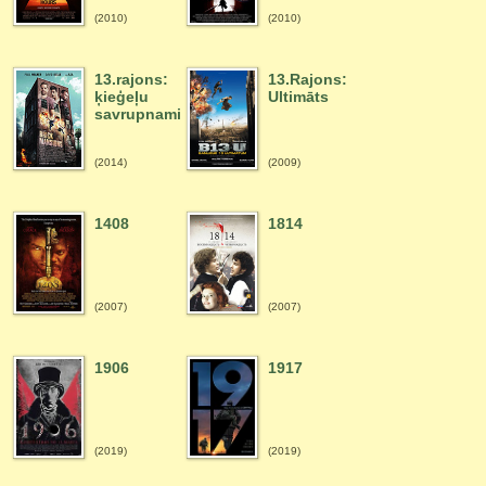
(2010)
(2010)
13.rajons:
13.Rajons:
ķieģeļu
Ultimāts
savrupnami
(2014)
(2009)
1408
1814
(2007)
(2007)
1906
1917
(2019)
(2019)