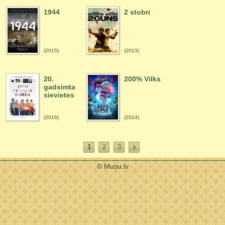
1944
2 stobri
(2015)
(2013)
20.
200% Vilks
gadsimta
sievietes
(2016)
(2024)
1
2
3
© Musu.lv