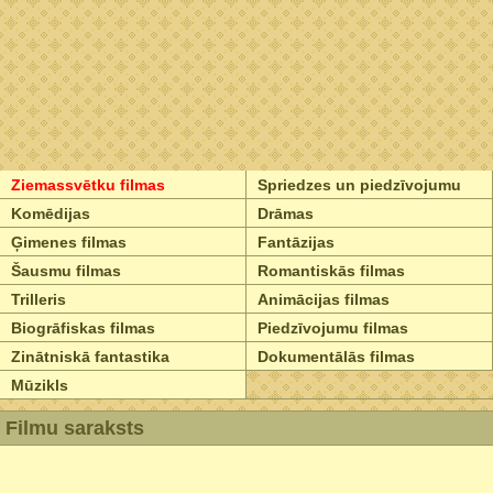
Ziemassvētku filmas
Spriedzes un piedzīvojumu
Komēdijas
Drāmas
Ģimenes filmas
Fantāzijas
Šausmu filmas
Romantiskās filmas
Trilleris
Animācijas filmas
Biogrāfiskas filmas
Piedzīvojumu filmas
Zinātniskā fantastika
Dokumentālās filmas
Mūzikls
Filmu saraksts