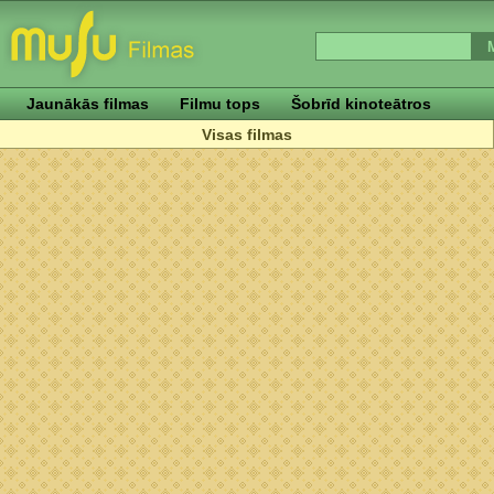
Jaunākās filmas
Filmu tops
Šobrīd kinoteātros
Visas filmas