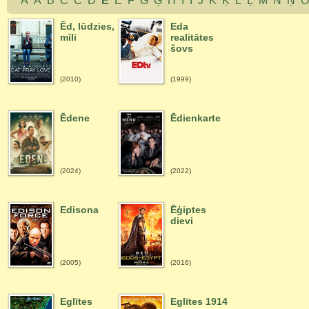
A
Ā
B
C
Č
D
E
Ē
F
G
Ģ
H
I
Ī
J
K
Ķ
L
Ļ
M
N
Ņ
Ēd, lūdzies,
Eda
mīli
realitātes
šovs
(2010)
(1999)
Ēdene
Ēdienkarte
(2024)
(2022)
Edisona
Ēģiptes
dievi
(2005)
(2016)
Eglītes
Eglītes 1914