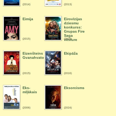
(2014)
(2013)
Eimija
Eirovīzijas
dziesmu
konkurss:
Grupas Fire
Saga
(2015)
(2020)
vēsture
Eizenšteins
Ekipāža
Gvanahvato
(2015)
(2016)
Eks-
Eksorcisms
mīļākais
(2006)
(2024)