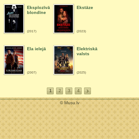
Eksplozīvā
Ekstāze
blondīne
(2017)
(2023)
Ela ielejā
Elektriskā
valsts
(2007)
(2025)
1
2
3
4
© Musu.lv