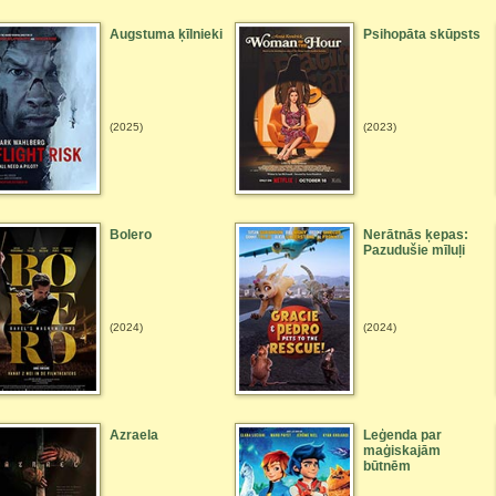
Augstuma ķīlnieki
Psihopāta skūpsts
(2025)
(2023)
Bolero
Nerātnās ķepas:
Pazudušie mīluļi
(2024)
(2024)
Azraela
Leģenda par
maģiskajām
būtnēm