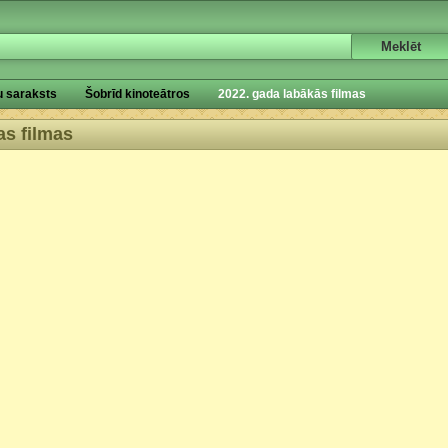
u saraksts
Šobrīd kinoteātros
2022. gada labākās filmas
as filmas