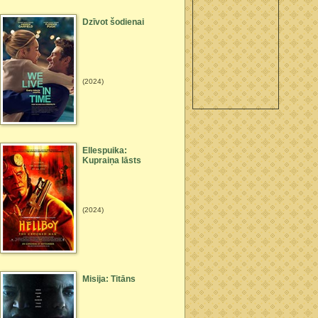
Dzīvot šodienai
(2024)
Ellespuika:
Kupraiņa lāsts
(2024)
Misija: Titāns