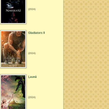
(2024)
Gladiators II
(2024)
Ļaunā
(2024)