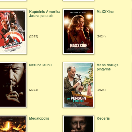
Kapteinis Amerika:
MaXXXine
Jauna pasaule
(2025)
(2024)
Nerunā ļaunu
Mans draugs
pingvīns
(2024)
(2024)
Megalopolis
Ķeceris