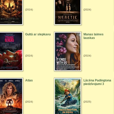
(2024)
(2024)
Gultā ar slepkavu
Manas laimes
lauskas
(2024)
(2024)
Atlas
Lācēna Padingtona
piedzīvojumi 3
(2024)
(2025)