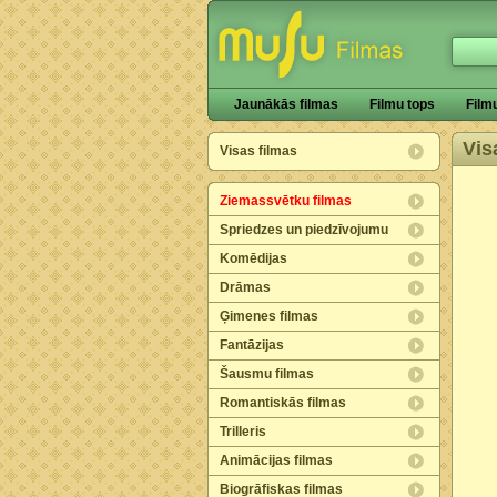
Jaunākās filmas
Filmu tops
Film
Vis
Visas filmas
Ziemassvētku filmas
Spriedzes un piedzīvojumu
Komēdijas
Drāmas
Ģimenes filmas
Fantāzijas
Šausmu filmas
Romantiskās filmas
Trilleris
Animācijas filmas
Biogrāfiskas filmas