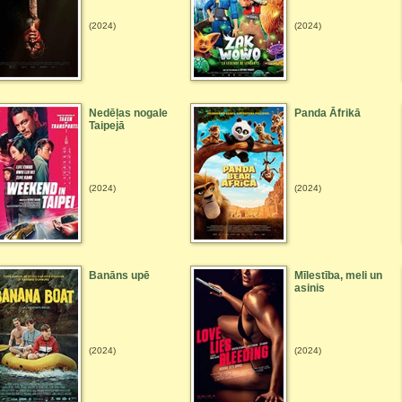
(2024)
(2024)
Nedēļas nogale
Panda Āfrikā
Taipejā
(2024)
(2024)
Banāns upē
Mīlestība, meli un
asinis
(2024)
(2024)